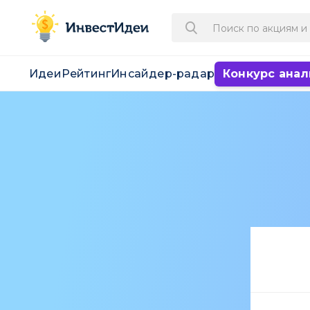
Идеи
Рейтинг
Инсайдер-радар
Конкурс анал