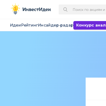
Идеи
Рейтинг
Инсайдер-радар
Конкурс анал