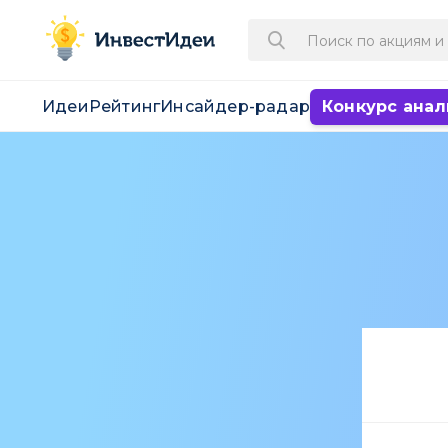
Идеи
Рейтинг
Инсайдер-радар
Конкурс анал