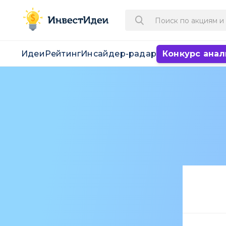
Идеи
Рейтинг
Инсайдер-радар
Конкурс анал