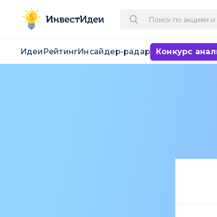
Идеи
Рейтинг
Инсайдер-радар
Конкурс анал