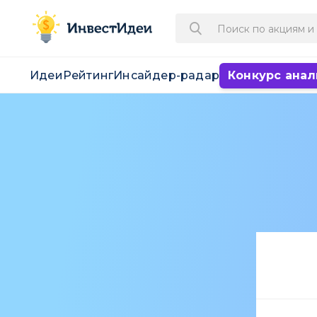
Идеи
Рейтинг
Инсайдер-радар
Конкурс анал