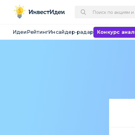
Идеи
Рейтинг
Инсайдер-радар
Конкурс анал