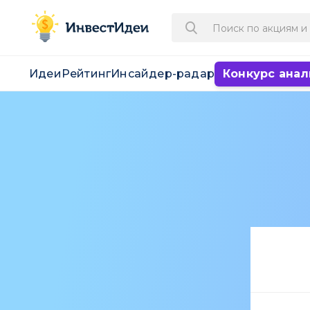
Идеи
Рейтинг
Инсайдер-радар
Конкурс анал