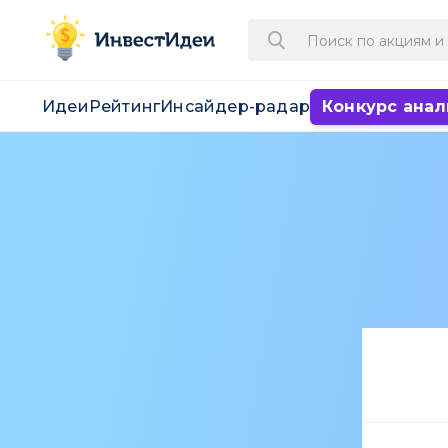
Идеи
Рейтинг
Инсайдер-радар
Конкурс анал