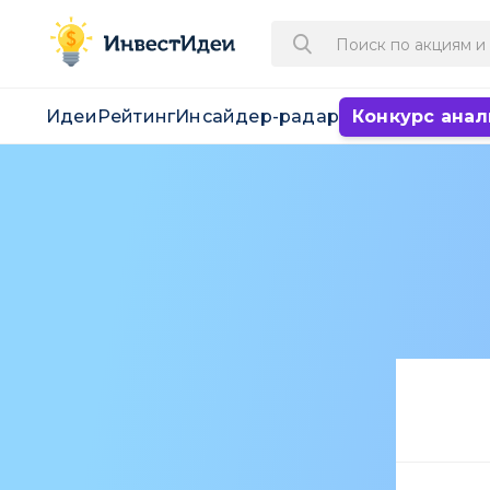
Идеи
Рейтинг
Инсайдер-радар
Конкурс анал