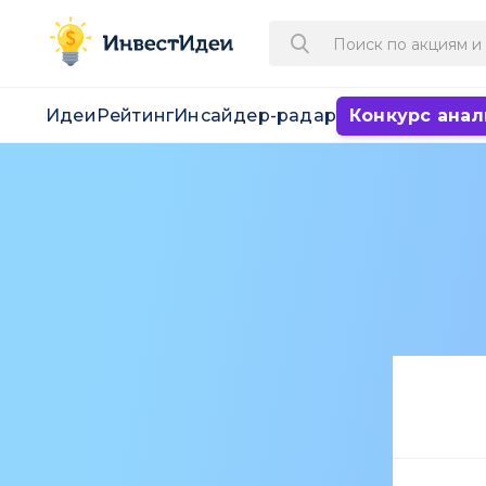
Идеи
Рейтинг
Инсайдер-радар
Конкурс анал