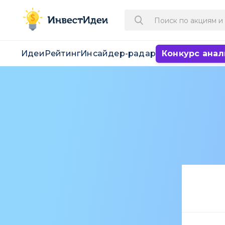
Идеи
Рейтинг
Инсайдер-радар
Конкурс анал