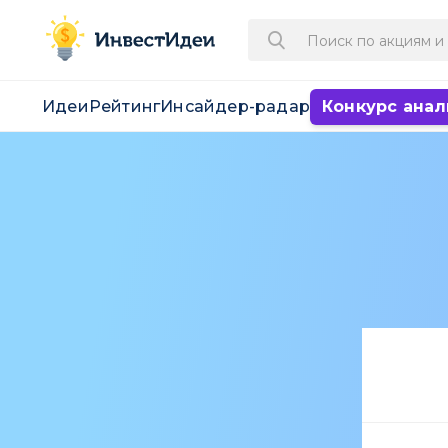
Идеи
Рейтинг
Инсайдер-радар
Конкурс анал