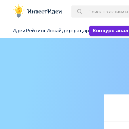
Идеи
Рейтинг
Инсайдер-радар
Конкурс анал