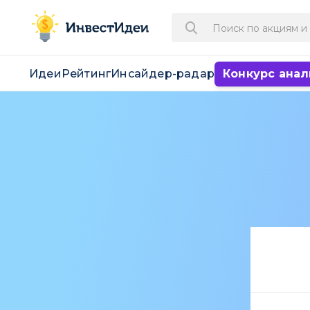
Идеи
Рейтинг
Инсайдер-радар
Конкурс анал