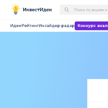
Идеи
Рейтинг
Инсайдер-радар
Конкурс анал