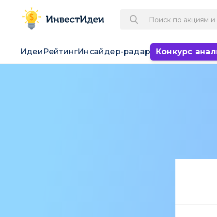
Идеи
Рейтинг
Инсайдер-радар
Конкурс анал