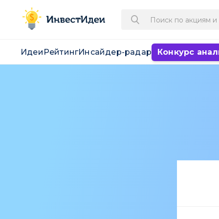
Идеи
Рейтинг
Инсайдер-радар
Конкурс анал