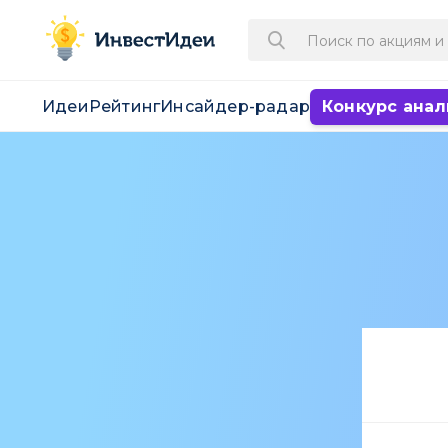
Идеи
Рейтинг
Инсайдер-радар
Конкурс анал