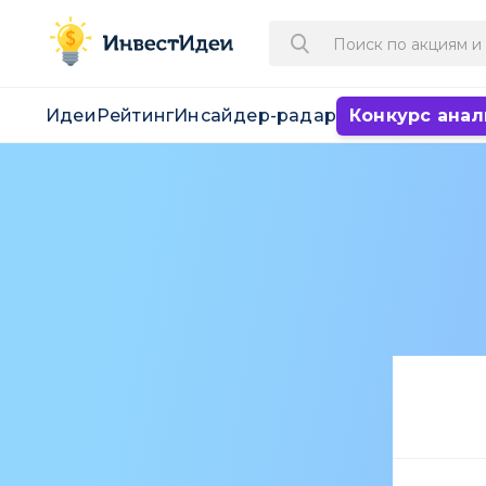
Идеи
Рейтинг
Инсайдер-радар
Конкурс анал