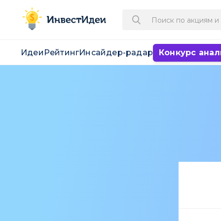
Идеи
Рейтинг
Инсайдер-радар
Конкурс анал