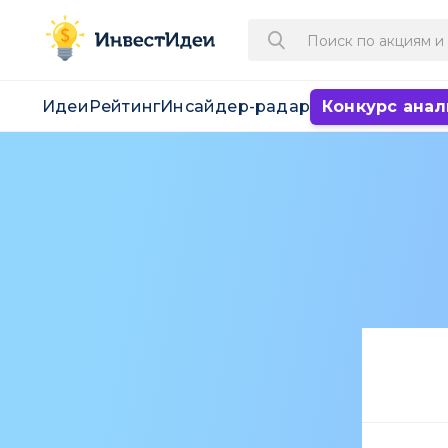
Идеи
Рейтинг
Инсайдер-радар
Конкурс анал