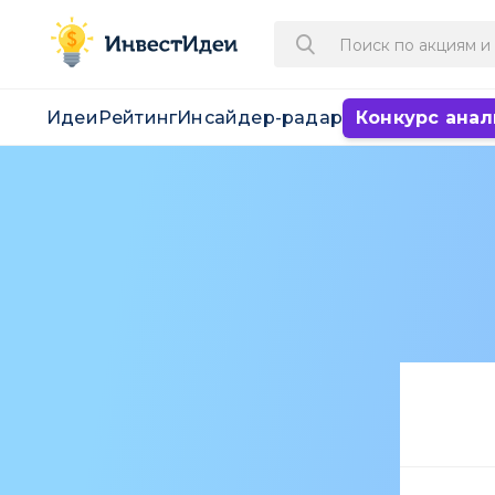
Идеи
Рейтинг
Инсайдер-радар
Конкурс анал