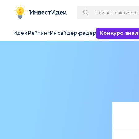
Идеи
Рейтинг
Инсайдер-радар
Конкурс анал