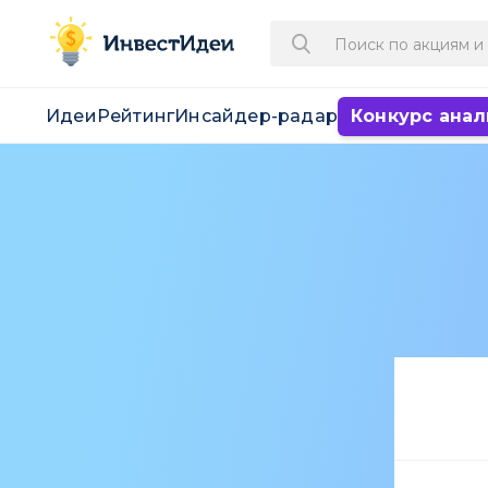
Идеи
Рейтинг
Инсайдер-радар
Конкурс анал