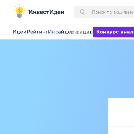
Идеи
Рейтинг
Инсайдер-радар
Конкурс анал