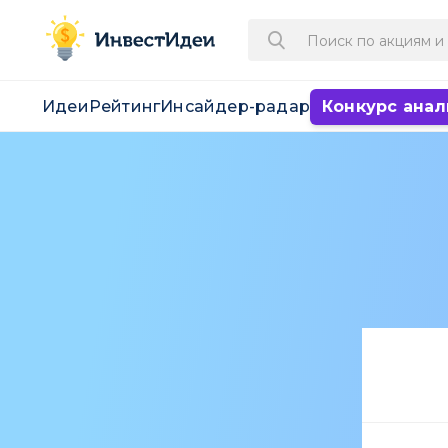
Идеи
Рейтинг
Инсайдер-радар
Конкурс анал