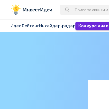
Идеи
Рейтинг
Инсайдер-радар
Конкурс анал