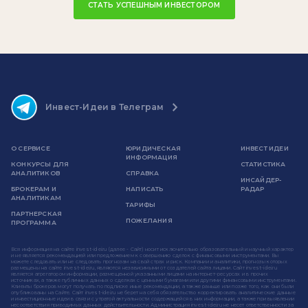
СТАТЬ УСПЕШНЫМ ИНВЕСТОРОМ
Инвест-Идеи в Телеграм
О СЕРВИСЕ
ЮРИДИЧЕСКАЯ
ИНВЕСТ ИДЕИ
ИНФОРМАЦИЯ
КОНКУРСЫ ДЛЯ
СТАТИСТИКА
АНАЛИТИКОВ
СПРАВКА
ИНСАЙДЕР-
БРОКЕРАМ И
НАПИСАТЬ
РАДАР
АНАЛИТИКАМ
ТАРИФЫ
ПАРТНЕРСКАЯ
ПОЖЕЛАНИЯ
ПРОГРАММА
Вся информация на сайте invest-idei.ru (далее - Сайт) носит исключительно образовательный и научный характер
и не является рекомендацией или предложением к совершению сделок с финансовыми инструментами. Вы
можете следовать или не следовать прогнозам на свой страх и риск. Компании и аналитики, прогнозы которых
размещены на сайте invest-idei.ru, являются независимыми от создателей сайта лицами. Сайт invest-idei.ru
является агрегатором информации, размещенной указанными лицами на интернет-ресурсах и в прочих
источниках, а также публичных данных о сделках с ценными бумагами или другими финансовыми инструментами.
Клиенты брокеров могут получать по подписке иные рекомендации, а также раньше или позже того, как они были
опубликованы на Сайте. Сайт invest-idei.ru не берет на себя обязательство корректировать аналитические данные
и инвестиционные идеи в связи с утратой актуальности содержащейся в них информации, а также при выявлении
несоответствия приводимых данных действительности. Администрация invest-idei.ru не несет ответственности за