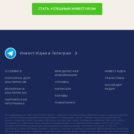
СТАТЬ УСПЕШНЫМ ИНВЕСТОРОМ
Инвест-Идеи в Телеграм
О СЕРВИСЕ
ЮРИДИЧЕСКАЯ
ИНВЕСТ ИДЕИ
ИНФОРМАЦИЯ
КОНКУРСЫ ДЛЯ
СТАТИСТИКА
АНАЛИТИКОВ
СПРАВКА
ИНСАЙДЕР-
БРОКЕРАМ И
НАПИСАТЬ
РАДАР
АНАЛИТИКАМ
ТАРИФЫ
ПАРТНЕРСКАЯ
ПОЖЕЛАНИЯ
ПРОГРАММА
Вся информация на сайте invest-idei.ru (далее - Сайт) носит исключительно образовательный и научный характер
и не является рекомендацией или предложением к совершению сделок с финансовыми инструментами. Вы
можете следовать или не следовать прогнозам на свой страх и риск. Компании и аналитики, прогнозы которых
размещены на сайте invest-idei.ru, являются независимыми от создателей сайта лицами. Сайт invest-idei.ru
является агрегатором информации, размещенной указанными лицами на интернет-ресурсах и в прочих
источниках, а также публичных данных о сделках с ценными бумагами или другими финансовыми инструментами.
Клиенты брокеров могут получать по подписке иные рекомендации, а также раньше или позже того, как они были
опубликованы на Сайте. Сайт invest-idei.ru не берет на себя обязательство корректировать аналитические данные