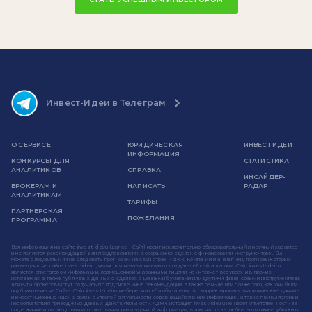
Инвест-Идеи в Телеграм
О СЕРВИСЕ
ЮРИДИЧЕСКАЯ
ИНВЕСТ ИДЕИ
ИНФОРМАЦИЯ
КОНКУРСЫ ДЛЯ
СТАТИСТИКА
АНАЛИТИКОВ
СПРАВКА
ИНСАЙДЕР-
БРОКЕРАМ И
НАПИСАТЬ
РАДАР
АНАЛИТИКАМ
ТАРИФЫ
ПАРТНЕРСКАЯ
ПОЖЕЛАНИЯ
ПРОГРАММА
Вся информация на сайте invest-idei.ru (далее - Сайт) носит исключительно образовательный и научный характер
и не является рекомендацией или предложением к совершению сделок с финансовыми инструментами. Вы
можете следовать или не следовать прогнозам на свой страх и риск. Компании и аналитики, прогнозы которых
размещены на сайте invest-idei.ru, являются независимыми от создателей сайта лицами. Сайт invest-idei.ru
является агрегатором информации, размещенной указанными лицами на интернет-ресурсах и в прочих
источниках, а также публичных данных о сделках с ценными бумагами или другими финансовыми инструментами.
Клиенты брокеров могут получать по подписке иные рекомендации, а также раньше или позже того, как они были
опубликованы на Сайте. Сайт invest-idei.ru не берет на себя обязательство корректировать аналитические данные
и инвестиционные идеи в связи с утратой актуальности содержащейся в них информации, а также при выявлении
несоответствия приводимых данных действительности. Администрация invest-idei.ru не несет ответственности за
содержание и последствия использования размещенной информации, в том числе за любые возможные убытки от