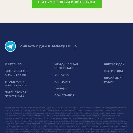
СТАТЬ УСПЕШНЫМ ИНВЕСТОРОМ
Инвест-Идеи в Телеграм
О СЕРВИСЕ
ЮРИДИЧЕСКАЯ
ИНВЕСТ ИДЕИ
ИНФОРМАЦИЯ
КОНКУРСЫ ДЛЯ
СТАТИСТИКА
АНАЛИТИКОВ
СПРАВКА
ИНСАЙДЕР-
БРОКЕРАМ И
НАПИСАТЬ
РАДАР
АНАЛИТИКАМ
ТАРИФЫ
ПАРТНЕРСКАЯ
ПОЖЕЛАНИЯ
ПРОГРАММА
Вся информация на сайте invest-idei.ru (далее - Сайт) носит исключительно образовательный и научный характер
и не является рекомендацией или предложением к совершению сделок с финансовыми инструментами. Вы
можете следовать или не следовать прогнозам на свой страх и риск. Компании и аналитики, прогнозы которых
размещены на сайте invest-idei.ru, являются независимыми от создателей сайта лицами. Сайт invest-idei.ru
является агрегатором информации, размещенной указанными лицами на интернет-ресурсах и в прочих
источниках, а также публичных данных о сделках с ценными бумагами или другими финансовыми инструментами.
Клиенты брокеров могут получать по подписке иные рекомендации, а также раньше или позже того, как они были
опубликованы на Сайте. Сайт invest-idei.ru не берет на себя обязательство корректировать аналитические данные
и инвестиционные идеи в связи с утратой актуальности содержащейся в них информации, а также при выявлении
несоответствия приводимых данных действительности. Администрация invest-idei.ru не несет ответственности за