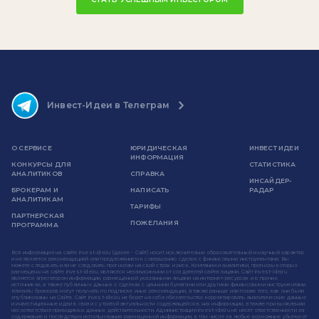
Инвест-Идеи в Телеграм
О СЕРВИСЕ
ЮРИДИЧЕСКАЯ
ИНВЕСТ ИДЕИ
ИНФОРМАЦИЯ
КОНКУРСЫ ДЛЯ
СТАТИСТИКА
АНАЛИТИКОВ
СПРАВКА
ИНСАЙДЕР-
БРОКЕРАМ И
НАПИСАТЬ
РАДАР
АНАЛИТИКАМ
ТАРИФЫ
ПАРТНЕРСКАЯ
ПОЖЕЛАНИЯ
ПРОГРАММА
Вся информация на сайте invest-idei.ru (далее - Сайт) носит исключительно образовательный и научный характер
и не является рекомендацией или предложением к совершению сделок с финансовыми инструментами. Вы
можете следовать или не следовать прогнозам на свой страх и риск. Компании и аналитики, прогнозы которых
размещены на сайте invest-idei.ru, являются независимыми от создателей сайта лицами. Сайт invest-idei.ru
является агрегатором информации, размещенной указанными лицами на интернет-ресурсах и в прочих
источниках, а также публичных данных о сделках с ценными бумагами или другими финансовыми инструментами.
Клиенты брокеров могут получать по подписке иные рекомендации, а также раньше или позже того, как они были
опубликованы на Сайте. Сайт invest-idei.ru не берет на себя обязательство корректировать аналитические данные
и инвестиционные идеи в связи с утратой актуальности содержащейся в них информации, а также при выявлении
несоответствия приводимых данных действительности. Администрация invest-idei.ru не несет ответственности за
содержание и последствия использования размещенной информации, в том числе за любые возможные убытки от