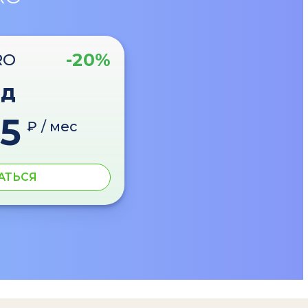
-20%
RO
од
5
₽ / мес
АТЬСЯ