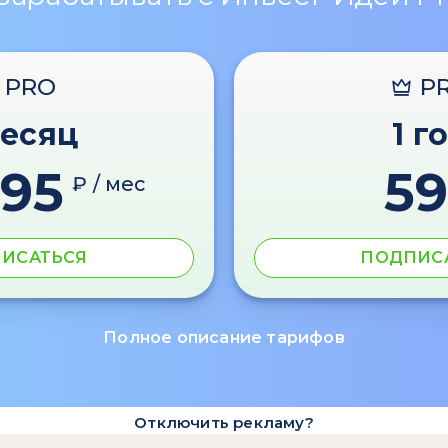
PRO
P
месяц
1 г
595
59
₽ / мес
ИСАТЬСЯ
ПОДПИС
Полное описание тарифов
Отключить рекламу?