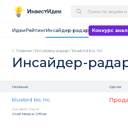
Идеи
Рейтинг
Инсайдер-радар
Конкурс анал
Главная
/
Инсайдер-радар
/ bluebird bio, Inc.
Инсайдер-рада
Название
Сделка
Прод
bluebird bio, Inc.
Davidson David
Chief Medical Officer