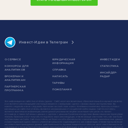
Инвест-Идеи в Телеграм
О СЕРВИСЕ
ЮРИДИЧЕСКАЯ
ИНВЕСТ ИДЕИ
ИНФОРМАЦИЯ
КОНКУРСЫ ДЛЯ
СТАТИСТИКА
АНАЛИТИКОВ
СПРАВКА
ИНСАЙДЕР-
БРОКЕРАМ И
НАПИСАТЬ
РАДАР
АНАЛИТИКАМ
ТАРИФЫ
ПАРТНЕРСКАЯ
ПОЖЕЛАНИЯ
ПРОГРАММА
Вся информация на сайте invest-idei.ru (далее - Сайт) носит исключительно образовательный и научный характер
и не является рекомендацией или предложением к совершению сделок с финансовыми инструментами. Вы
можете следовать или не следовать прогнозам на свой страх и риск. Компании и аналитики, прогнозы которых
размещены на сайте invest-idei.ru, являются независимыми от создателей сайта лицами. Сайт invest-idei.ru
является агрегатором информации, размещенной указанными лицами на интернет-ресурсах и в прочих
источниках, а также публичных данных о сделках с ценными бумагами или другими финансовыми инструментами.
Клиенты брокеров могут получать по подписке иные рекомендации, а также раньше или позже того, как они были
опубликованы на Сайте. Сайт invest-idei.ru не берет на себя обязательство корректировать аналитические данные
и инвестиционные идеи в связи с утратой актуальности содержащейся в них информации, а также при выявлении
несоответствия приводимых данных действительности. Администрация invest-idei.ru не несет ответственности за
содержание и последствия использования размещенной информации, в том числе за любые возможные убытки от