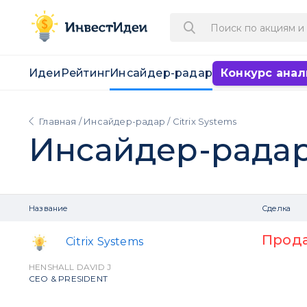
Идеи
Рейтинг
Инсайдер-радар
Конкурс анал
Главная
/
Инсайдер-радар
/ Citrix Systems
Инсайдер-рада
Название
Сделка
Прод
Citrix Systems
HENSHALL DAVID J
CEO & PRESIDENT