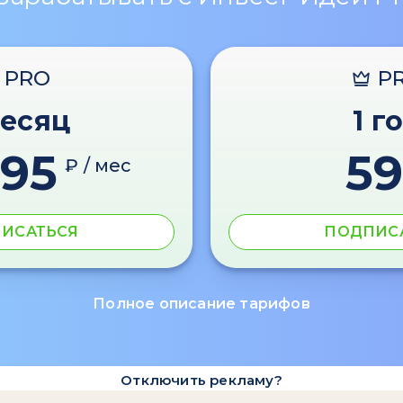
PRO
P
месяц
1 г
595
59
₽ / мес
ИСАТЬСЯ
ПОДПИС
Полное описание тарифов
Отключить рекламу?