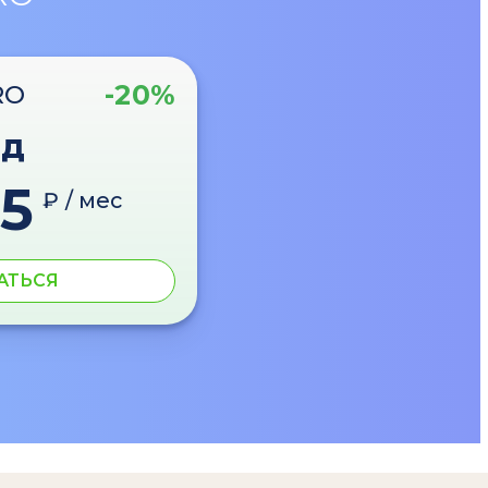
-20%
RO
од
5
₽ / мес
АТЬСЯ