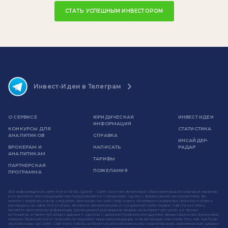
СТАТЬ УСПЕШНЫМ ИНВЕСТОРОМ
Инвест-Идеи в Телеграм
О СЕРВИСЕ
ЮРИДИЧЕСКАЯ
ИНВЕСТ ИДЕИ
ИНФОРМАЦИЯ
КОНКУРСЫ ДЛЯ
СТАТИСТИКА
АНАЛИТИКОВ
СПРАВКА
ИНСАЙДЕР-
БРОКЕРАМ И
НАПИСАТЬ
РАДАР
АНАЛИТИКАМ
ТАРИФЫ
ПАРТНЕРСКАЯ
ПОЖЕЛАНИЯ
ПРОГРАММА
Вся информация на сайте invest-idei.ru (далее - Сайт) носит исключительно образовательный и научный характер
и не является рекомендацией или предложением к совершению сделок с финансовыми инструментами. Вы
можете следовать или не следовать прогнозам на свой страх и риск. Компании и аналитики, прогнозы которых
размещены на сайте invest-idei.ru, являются независимыми от создателей сайта лицами. Сайт invest-idei.ru
является агрегатором информации, размещенной указанными лицами на интернет-ресурсах и в прочих
источниках, а также публичных данных о сделках с ценными бумагами или другими финансовыми инструментами.
Клиенты брокеров могут получать по подписке иные рекомендации, а также раньше или позже того, как они были
опубликованы на Сайте. Сайт invest-idei.ru не берет на себя обязательство корректировать аналитические данные