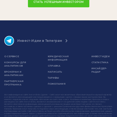
СТАТЬ УСПЕШНЫМ ИНВЕСТОРОМ
Инвест-Идеи в Телеграм
О СЕРВИСЕ
ЮРИДИЧЕСКАЯ
ИНВЕСТ ИДЕИ
ИНФОРМАЦИЯ
КОНКУРСЫ ДЛЯ
СТАТИСТИКА
АНАЛИТИКОВ
СПРАВКА
ИНСАЙДЕР-
БРОКЕРАМ И
НАПИСАТЬ
РАДАР
АНАЛИТИКАМ
ТАРИФЫ
ПАРТНЕРСКАЯ
ПОЖЕЛАНИЯ
ПРОГРАММА
Вся информация на сайте invest-idei.ru (далее - Сайт) носит исключительно образовательный и научный характер
и не является рекомендацией или предложением к совершению сделок с финансовыми инструментами. Вы
можете следовать или не следовать прогнозам на свой страх и риск. Компании и аналитики, прогнозы которых
размещены на сайте invest-idei.ru, являются независимыми от создателей сайта лицами. Сайт invest-idei.ru
является агрегатором информации, размещенной указанными лицами на интернет-ресурсах и в прочих
источниках, а также публичных данных о сделках с ценными бумагами или другими финансовыми инструментами.
Клиенты брокеров могут получать по подписке иные рекомендации, а также раньше или позже того, как они были
опубликованы на Сайте. Сайт invest-idei.ru не берет на себя обязательство корректировать аналитические данные
и инвестиционные идеи в связи с утратой актуальности содержащейся в них информации, а также при выявлении
несоответствия приводимых данных действительности. Администрация invest-idei.ru не несет ответственности за