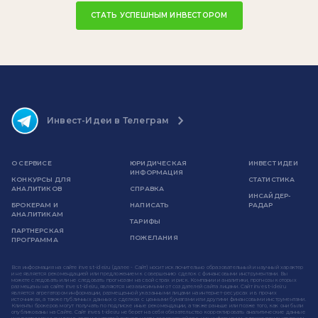
СТАТЬ УСПЕШНЫМ ИНВЕСТОРОМ
Инвест-Идеи в Телеграм
О СЕРВИСЕ
ЮРИДИЧЕСКАЯ
ИНВЕСТ ИДЕИ
ИНФОРМАЦИЯ
КОНКУРСЫ ДЛЯ
СТАТИСТИКА
АНАЛИТИКОВ
СПРАВКА
ИНСАЙДЕР-
БРОКЕРАМ И
НАПИСАТЬ
РАДАР
АНАЛИТИКАМ
ТАРИФЫ
ПАРТНЕРСКАЯ
ПОЖЕЛАНИЯ
ПРОГРАММА
Вся информация на сайте invest-idei.ru (далее - Сайт) носит исключительно образовательный и научный характер
и не является рекомендацией или предложением к совершению сделок с финансовыми инструментами. Вы
можете следовать или не следовать прогнозам на свой страх и риск. Компании и аналитики, прогнозы которых
размещены на сайте invest-idei.ru, являются независимыми от создателей сайта лицами. Сайт invest-idei.ru
является агрегатором информации, размещенной указанными лицами на интернет-ресурсах и в прочих
источниках, а также публичных данных о сделках с ценными бумагами или другими финансовыми инструментами.
Клиенты брокеров могут получать по подписке иные рекомендации, а также раньше или позже того, как они были
опубликованы на Сайте. Сайт invest-idei.ru не берет на себя обязательство корректировать аналитические данные