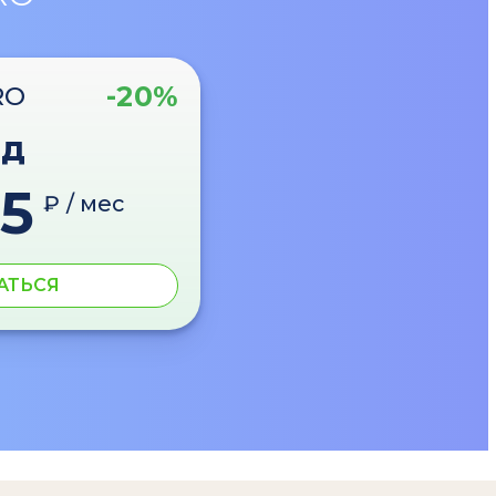
-20%
RO
од
5
₽ / мес
АТЬСЯ