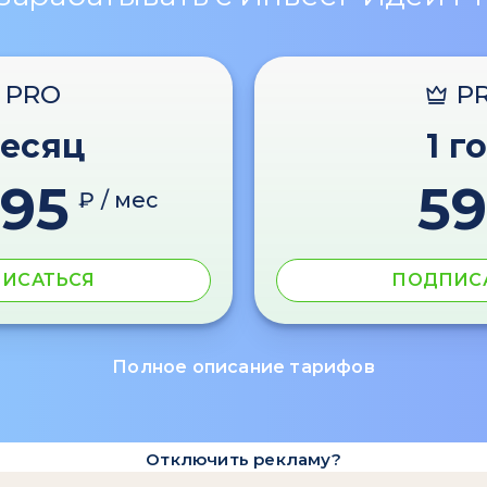
PRO
P
месяц
1 г
595
59
₽ / мес
ИСАТЬСЯ
ПОДПИС
Полное описание тарифов
Отключить рекламу?