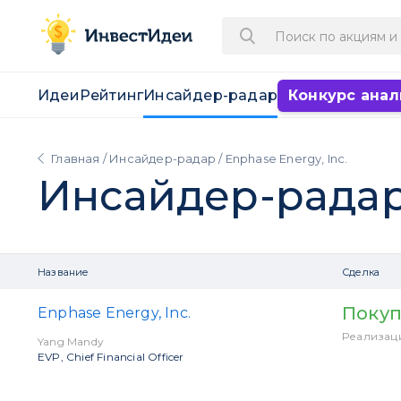
Идеи
Рейтинг
Инсайдер-радар
Конкурс анал
Главная
/
Инсайдер-радар
/ Enphase Energy, Inc.
Инсайдер-рада
Название
Сделка
Покуп
Enphase Energy, Inc.
Реализац
Yang Mandy
EVP, Chief Financial Officer