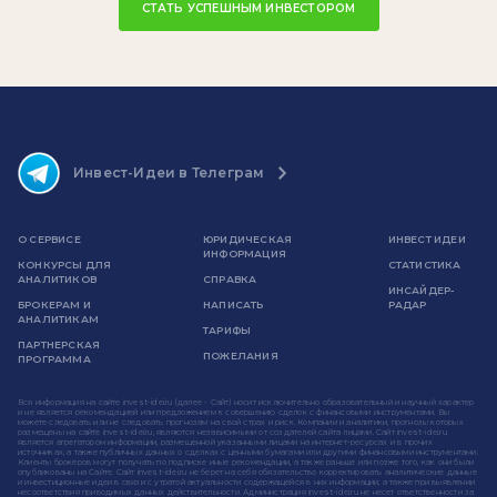
СТАТЬ УСПЕШНЫМ ИНВЕСТОРОМ
Инвест-Идеи в Телеграм
О СЕРВИСЕ
ЮРИДИЧЕСКАЯ
ИНВЕСТ ИДЕИ
ИНФОРМАЦИЯ
КОНКУРСЫ ДЛЯ
СТАТИСТИКА
АНАЛИТИКОВ
СПРАВКА
ИНСАЙДЕР-
БРОКЕРАМ И
НАПИСАТЬ
РАДАР
АНАЛИТИКАМ
ТАРИФЫ
ПАРТНЕРСКАЯ
ПОЖЕЛАНИЯ
ПРОГРАММА
Вся информация на сайте invest-idei.ru (далее - Сайт) носит исключительно образовательный и научный характер
и не является рекомендацией или предложением к совершению сделок с финансовыми инструментами. Вы
можете следовать или не следовать прогнозам на свой страх и риск. Компании и аналитики, прогнозы которых
размещены на сайте invest-idei.ru, являются независимыми от создателей сайта лицами. Сайт invest-idei.ru
является агрегатором информации, размещенной указанными лицами на интернет-ресурсах и в прочих
источниках, а также публичных данных о сделках с ценными бумагами или другими финансовыми инструментами.
Клиенты брокеров могут получать по подписке иные рекомендации, а также раньше или позже того, как они были
опубликованы на Сайте. Сайт invest-idei.ru не берет на себя обязательство корректировать аналитические данные
и инвестиционные идеи в связи с утратой актуальности содержащейся в них информации, а также при выявлении
несоответствия приводимых данных действительности. Администрация invest-idei.ru не несет ответственности за