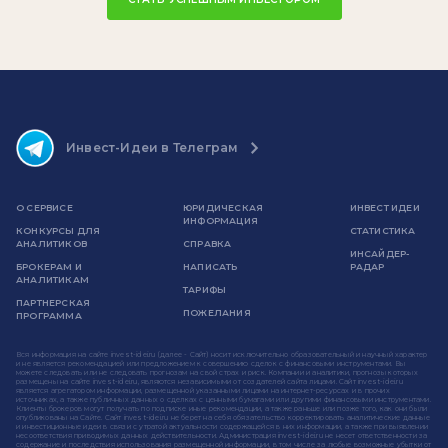
Инвест-Идеи в Телеграм
О СЕРВИСЕ
ЮРИДИЧЕСКАЯ
ИНВЕСТ ИДЕИ
ИНФОРМАЦИЯ
КОНКУРСЫ ДЛЯ
СТАТИСТИКА
АНАЛИТИКОВ
СПРАВКА
ИНСАЙДЕР-
БРОКЕРАМ И
НАПИСАТЬ
РАДАР
АНАЛИТИКАМ
ТАРИФЫ
ПАРТНЕРСКАЯ
ПОЖЕЛАНИЯ
ПРОГРАММА
Вся информация на сайте invest-idei.ru (далее - Сайт) носит исключительно образовательный и научный характер
и не является рекомендацией или предложением к совершению сделок с финансовыми инструментами. Вы
можете следовать или не следовать прогнозам на свой страх и риск. Компании и аналитики, прогнозы которых
размещены на сайте invest-idei.ru, являются независимыми от создателей сайта лицами. Сайт invest-idei.ru
является агрегатором информации, размещенной указанными лицами на интернет-ресурсах и в прочих
источниках, а также публичных данных о сделках с ценными бумагами или другими финансовыми инструментами.
Клиенты брокеров могут получать по подписке иные рекомендации, а также раньше или позже того, как они были
опубликованы на Сайте. Сайт invest-idei.ru не берет на себя обязательство корректировать аналитические данные
и инвестиционные идеи в связи с утратой актуальности содержащейся в них информации, а также при выявлении
несоответствия приводимых данных действительности. Администрация invest-idei.ru не несет ответственности за
содержание и последствия использования размещенной информации, в том числе за любые возможные убытки от