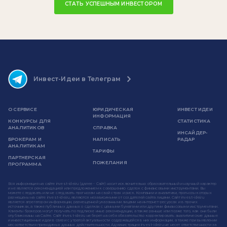
СТАТЬ УСПЕШНЫМ ИНВЕСТОРОМ
Инвест-Идеи в Телеграм
О СЕРВИСЕ
ЮРИДИЧЕСКАЯ
ИНВЕСТ ИДЕИ
ИНФОРМАЦИЯ
КОНКУРСЫ ДЛЯ
СТАТИСТИКА
АНАЛИТИКОВ
СПРАВКА
ИНСАЙДЕР-
БРОКЕРАМ И
НАПИСАТЬ
РАДАР
АНАЛИТИКАМ
ТАРИФЫ
ПАРТНЕРСКАЯ
ПОЖЕЛАНИЯ
ПРОГРАММА
Вся информация на сайте invest-idei.ru (далее - Сайт) носит исключительно образовательный и научный характер
и не является рекомендацией или предложением к совершению сделок с финансовыми инструментами. Вы
можете следовать или не следовать прогнозам на свой страх и риск. Компании и аналитики, прогнозы которых
размещены на сайте invest-idei.ru, являются независимыми от создателей сайта лицами. Сайт invest-idei.ru
является агрегатором информации, размещенной указанными лицами на интернет-ресурсах и в прочих
источниках, а также публичных данных о сделках с ценными бумагами или другими финансовыми инструментами.
Клиенты брокеров могут получать по подписке иные рекомендации, а также раньше или позже того, как они были
опубликованы на Сайте. Сайт invest-idei.ru не берет на себя обязательство корректировать аналитические данные
и инвестиционные идеи в связи с утратой актуальности содержащейся в них информации, а также при выявлении
несоответствия приводимых данных действительности. Администрация invest-idei.ru не несет ответственности за