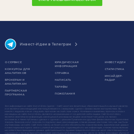
Инвест-Идеи в Телеграм
О СЕРВИСЕ
ЮРИДИЧЕСКАЯ
ИНВЕСТ ИДЕИ
ИНФОРМАЦИЯ
КОНКУРСЫ ДЛЯ
СТАТИСТИКА
АНАЛИТИКОВ
СПРАВКА
ИНСАЙДЕР-
БРОКЕРАМ И
НАПИСАТЬ
РАДАР
АНАЛИТИКАМ
ТАРИФЫ
ПАРТНЕРСКАЯ
ПОЖЕЛАНИЯ
ПРОГРАММА
Вся информация на сайте invest-idei.ru (далее - Сайт) носит исключительно образовательный и научный характер
и не является рекомендацией или предложением к совершению сделок с финансовыми инструментами. Вы
можете следовать или не следовать прогнозам на свой страх и риск. Компании и аналитики, прогнозы которых
размещены на сайте invest-idei.ru, являются независимыми от создателей сайта лицами. Сайт invest-idei.ru
является агрегатором информации, размещенной указанными лицами на интернет-ресурсах и в прочих
источниках, а также публичных данных о сделках с ценными бумагами или другими финансовыми инструментами.
Клиенты брокеров могут получать по подписке иные рекомендации, а также раньше или позже того, как они были
опубликованы на Сайте. Сайт invest-idei.ru не берет на себя обязательство корректировать аналитические данные
и инвестиционные идеи в связи с утратой актуальности содержащейся в них информации, а также при выявлении
несоответствия приводимых данных действительности. Администрация invest-idei.ru не несет ответственности за
содержание и последствия использования размещенной информации, в том числе за любые возможные убытки от