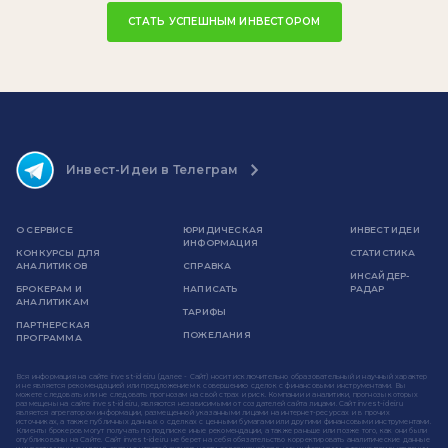
СТАТЬ УСПЕШНЫМ ИНВЕСТОРОМ
Инвест-Идеи в Телеграм
О СЕРВИСЕ
ЮРИДИЧЕСКАЯ
ИНВЕСТ ИДЕИ
ИНФОРМАЦИЯ
КОНКУРСЫ ДЛЯ
СТАТИСТИКА
АНАЛИТИКОВ
СПРАВКА
ИНСАЙДЕР-
БРОКЕРАМ И
НАПИСАТЬ
РАДАР
АНАЛИТИКАМ
ТАРИФЫ
ПАРТНЕРСКАЯ
ПОЖЕЛАНИЯ
ПРОГРАММА
Вся информация на сайте invest-idei.ru (далее - Сайт) носит исключительно образовательный и научный характер
и не является рекомендацией или предложением к совершению сделок с финансовыми инструментами. Вы
можете следовать или не следовать прогнозам на свой страх и риск. Компании и аналитики, прогнозы которых
размещены на сайте invest-idei.ru, являются независимыми от создателей сайта лицами. Сайт invest-idei.ru
является агрегатором информации, размещенной указанными лицами на интернет-ресурсах и в прочих
источниках, а также публичных данных о сделках с ценными бумагами или другими финансовыми инструментами.
Клиенты брокеров могут получать по подписке иные рекомендации, а также раньше или позже того, как они были
опубликованы на Сайте. Сайт invest-idei.ru не берет на себя обязательство корректировать аналитические данные