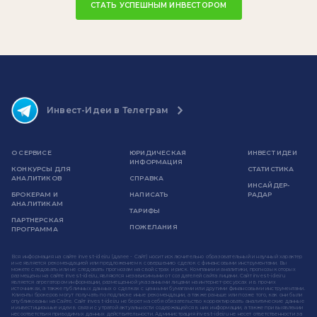
СТАТЬ УСПЕШНЫМ ИНВЕСТОРОМ
Инвест-Идеи в Телеграм
О СЕРВИСЕ
ЮРИДИЧЕСКАЯ
ИНВЕСТ ИДЕИ
ИНФОРМАЦИЯ
КОНКУРСЫ ДЛЯ
СТАТИСТИКА
АНАЛИТИКОВ
СПРАВКА
ИНСАЙДЕР-
БРОКЕРАМ И
НАПИСАТЬ
РАДАР
АНАЛИТИКАМ
ТАРИФЫ
ПАРТНЕРСКАЯ
ПОЖЕЛАНИЯ
ПРОГРАММА
Вся информация на сайте invest-idei.ru (далее - Сайт) носит исключительно образовательный и научный характер
и не является рекомендацией или предложением к совершению сделок с финансовыми инструментами. Вы
можете следовать или не следовать прогнозам на свой страх и риск. Компании и аналитики, прогнозы которых
размещены на сайте invest-idei.ru, являются независимыми от создателей сайта лицами. Сайт invest-idei.ru
является агрегатором информации, размещенной указанными лицами на интернет-ресурсах и в прочих
источниках, а также публичных данных о сделках с ценными бумагами или другими финансовыми инструментами.
Клиенты брокеров могут получать по подписке иные рекомендации, а также раньше или позже того, как они были
опубликованы на Сайте. Сайт invest-idei.ru не берет на себя обязательство корректировать аналитические данные
и инвестиционные идеи в связи с утратой актуальности содержащейся в них информации, а также при выявлении
несоответствия приводимых данных действительности. Администрация invest-idei.ru не несет ответственности за