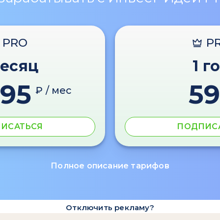
PRO
P
месяц
1 г
595
59
₽ / мес
ИСАТЬСЯ
ПОДПИС
Полное описание тарифов
Отключить рекламу?