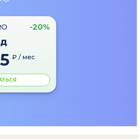
-20%
RO
од
5
₽ / мес
АТЬСЯ