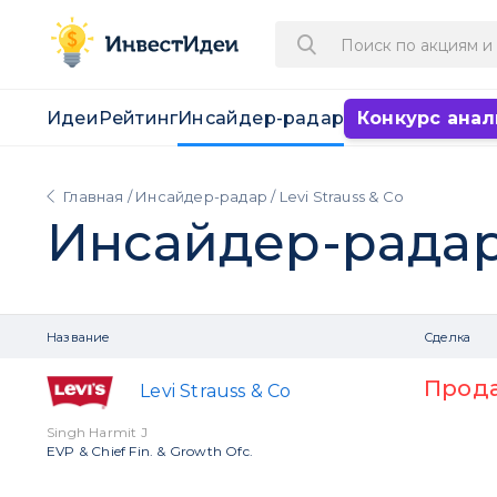
Идеи
Рейтинг
Инсайдер-радар
Конкурс анал
Главная
/
Инсайдер-радар
/ Levi Strauss & Cо
Инсайдер-рада
Название
Сделка
Прод
Levi Strauss & Cо
Singh Harmit J
EVP & Chief Fin. & Growth Ofc.