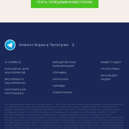
СТАТЬ УСПЕШНЫМ ИНВЕСТОРОМ
Инвест-Идеи в Телеграм
О СЕРВИСЕ
ЮРИДИЧЕСКАЯ
ИНВЕСТ ИДЕИ
ИНФОРМАЦИЯ
КОНКУРСЫ ДЛЯ
СТАТИСТИКА
АНАЛИТИКОВ
СПРАВКА
ИНСАЙДЕР-
БРОКЕРАМ И
НАПИСАТЬ
РАДАР
АНАЛИТИКАМ
ТАРИФЫ
ПАРТНЕРСКАЯ
ПОЖЕЛАНИЯ
ПРОГРАММА
Вся информация на сайте invest-idei.ru (далее - Сайт) носит исключительно образовательный и научный характер
и не является рекомендацией или предложением к совершению сделок с финансовыми инструментами. Вы
можете следовать или не следовать прогнозам на свой страх и риск. Компании и аналитики, прогнозы которых
размещены на сайте invest-idei.ru, являются независимыми от создателей сайта лицами. Сайт invest-idei.ru
является агрегатором информации, размещенной указанными лицами на интернет-ресурсах и в прочих
источниках, а также публичных данных о сделках с ценными бумагами или другими финансовыми инструментами.
Клиенты брокеров могут получать по подписке иные рекомендации, а также раньше или позже того, как они были
опубликованы на Сайте. Сайт invest-idei.ru не берет на себя обязательство корректировать аналитические данные
и инвестиционные идеи в связи с утратой актуальности содержащейся в них информации, а также при выявлении
несоответствия приводимых данных действительности. Администрация invest-idei.ru не несет ответственности за