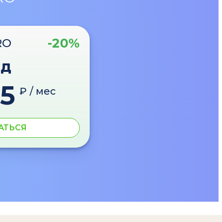
-20%
RO
од
5
₽ / мес
АТЬСЯ