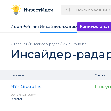
Идеи
Рейтинг
Инсайдер-радар
Конкурс анал
Главная
/
Инсайдер-радар
/ MYR Group Inc.
Инсайдер-рада
Название
Сделка
Покуп
MYR Group Inc.
Donald C.I. Lucky
Director