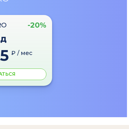
-20%
RO
од
5
₽ / мес
АТЬСЯ