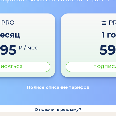
PRO
P
месяц
1 г
595
59
₽ / мес
ИСАТЬСЯ
ПОДПИС
Полное описание тарифов
Отключить рекламу?