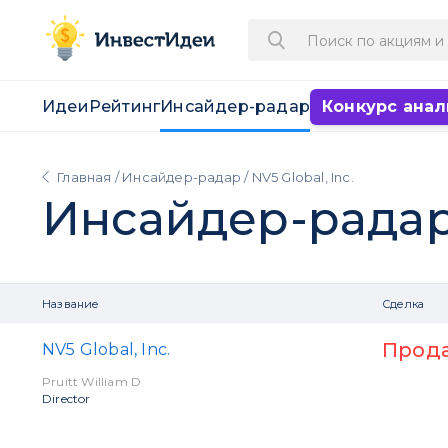
Идеи
Рейтинг
Инсайдер-радар
Конкурс анал
Главная
/
Инсайдер-радар
/ NV5 Global, Inc.
Инсайдер-рада
Название
Сделка
Прод
NV5 Global, Inc.
Pruitt William D
Director